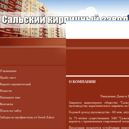
О компании
Прайс-лист
О КОМПАНИИ
Кирпич керамический
Новости
Уважаемые Дамы и Г
Напишите нам
Закрытое акционерное общество "Саль
Контакты
производству
керамического кирпича
на 
Поиск по сайту
Годовой доход производства - 60 млн. шту
Заборы из профнастила от Good-Zabor
За 75-летнее существование ЗАО "Сальс
кирпича с применением современной техно
Продукция пользуется устойчивым поку